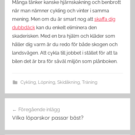
Många tänker kanske hjärnskakning och benbrott
när man nämner cykling och vinter i samma
mening. Men om du är smart nog att
skaffa dig
dubbdäck
kan du enkelt eliminera den
skaderisken. Med en bra hjälm och kläder som
håller dig varm är du redo för både skogen och
landsvägen. Att cykla till jobbet i stället för att ta
bilen det är bra för såväl miljön som plånboken.
Cykling
,
Löpning
,
Skidåkning
,
Träning
Föregående inlägg
Inläggsnavigering
Vilka löparskor passar bäst?