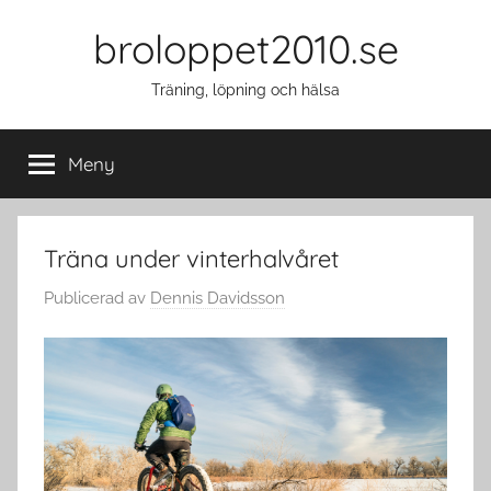
Hoppa
broloppet2010.se
till
innehåll
Träning, löpning och hälsa
Meny
Träna under vinterhalvåret
Publicerad
av
Dennis Davidsson