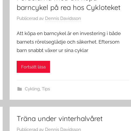
barncykel på rea hos Cykloteket
Publicerad
av
Dennis Davidsson
Att köpa en barncykel är en investering i både
barnets rörelseglädje och säkerhet. Eftersom
barn snabbt växer ur sina cyklar
Fortsätt läsa
Cykling
,
Tips
Träna under vinterhalvåret
Publicerad
av
Dennis Davidsson