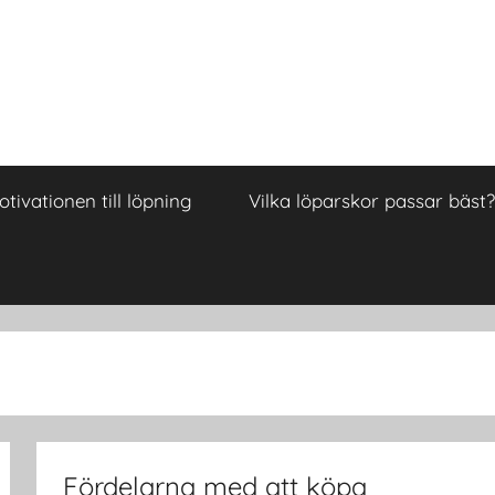
tivationen till löpning
Vilka löparskor passar bäst?
Fördelarna med att köpa