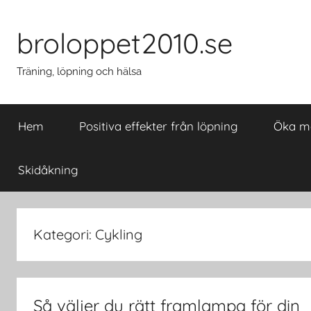
Hoppa
till
broloppet2010.se
innehåll
Träning, löpning och hälsa
Hem
Positiva effekter från löpning
Öka mo
Skidåkning
Kategori: Cykling
Så väljer du rätt framlampa för din