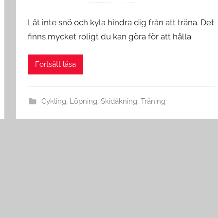
Låt inte snö och kyla hindra dig från att träna. Det
finns mycket roligt du kan göra för att hålla
Fortsätt läsa
Cykling
,
Löpning
,
Skidåkning
,
Träning