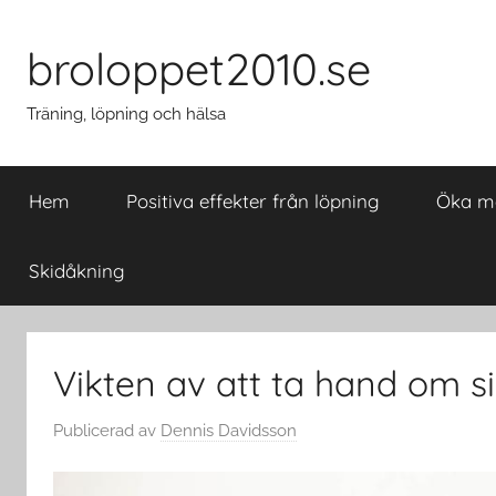
Hoppa
till
broloppet2010.se
innehåll
Träning, löpning och hälsa
Hem
Positiva effekter från löpning
Öka mo
Skidåkning
Vikten av att ta hand om s
Publicerad
av
Dennis Davidsson