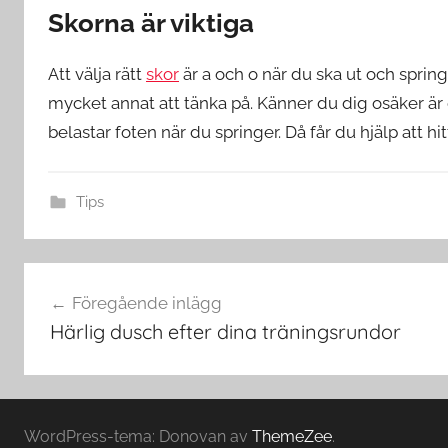
Skorna är viktiga
Att välja rätt
skor
är a och o när du ska ut och sprin
mycket annat att tänka på. Känner du dig osäker är 
belastar foten när du springer. Då får du hjälp att hi
Tips
Inläggsnavigering
Föregående inlägg
Härlig dusch efter dina träningsrundor
WordPress-tema: Donovan av
ThemeZee
.