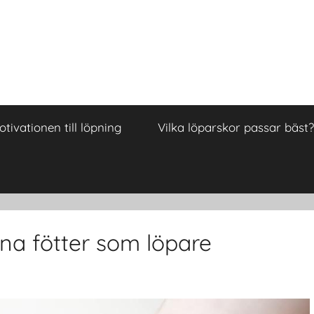
tivationen till löpning
Vilka löparskor passar bäst?
ina fötter som löpare